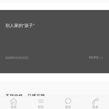
别人家的“孩子”
MORE >>
2026年04月20日
不拼价格，只搏品牌
这年头做企业，谁没被人用低价撬过墙角？
首页
栏目
留言
联系