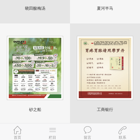
晓田酸梅汤
夏河半马
砂之船
工商银行
首页
栏目
留言
联系