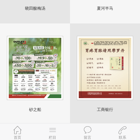
晓田酸梅汤
夏河半马
砂之船
工商银行
首页
栏目
留言
联系