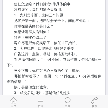
信任怎么给？我们拆成5件具体的事
没有虚的，每件都能今天就用。
1、先别卖东西，先问三个问题
见客户第一面，把产品册子合上。问他三句话：
你现在最头疼的是什么？
你想让哪群人看到你？
预算卡在哪条线上？
客户愿意跟你说实话了，信任才开始长。
2、客户找你，回得快比说得好更重要
广告这行，点位、档期、价格变动都快。
客户微信问你，半小时不回；电话咨询，你说“我问一
下”。
三次下来，你在客户心里就两个字：拖拉。
哪怕暂时答不了，也回一句：“我在查，15分钟后给你
准确信息。”
快，是最便宜的诚意。
3、成交后别消失，那是信任刚起头
广告上刊了，不是结束。
第三天问一句：“画面正常吗？”
首页
栏目
留言
联系