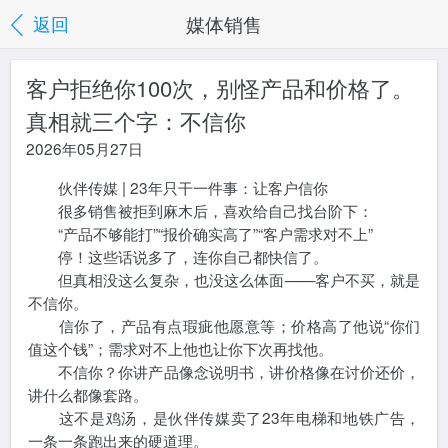
媒体销售
返回
客户拒绝你100次，别怪产品和价格了。
真相就三个字：不信你
2026年05月27日
伙伴传媒 | 23年只干一件事：让客户信你
很多销售被拒到麻木后，喜欢给自己找台阶下：
“产品不够能打”“报价确实高了”“客户需求对不上”
停！这些话说多了，连你自己都快信了。
但真相没这么复杂，也没这么体面——客户不买，就是
不信你。
信你了，产品有点瑕疵他愿意等；价格高了他说“你们
值这个钱”；需求对不上他也让你下次再找他。
不信你？你讲产品像念说明书，讲价格像在讨价还价，
讲什么都像套路。
这不是鸡汤，是伙伴传媒卖了23年电梯和地铁广告，
一条一条跑出来的硬道理。