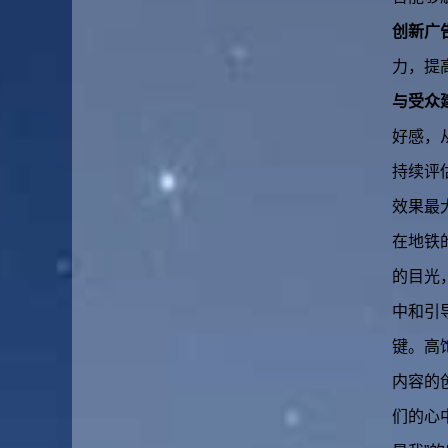
创新广
力，提
与受众
好感，
持续评
效果最
在地铁
的目光
中和引
键。高
内容的
们的心