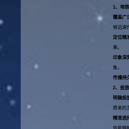
1、地
覆盖广
够迅速
定位精
果。
印象深
象。
传播持
2、投
明确投
费者的
精准选
告能够