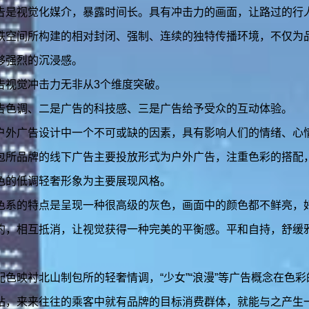
告是视觉化媒介，暴露时间长。具有冲击力的画面，让路过的行
铁空间所构建的相对封闭、强制、连续的独特传播环境，不仅为
够强烈的沉浸感。
告视觉冲击力无非从3个维度突破。
告色调、二是广告的科技感、三是广告给予受众的互动体验。
户外广告设计中一个不可或缺的因素，具有影响人们的情绪、心
包所品牌的线下广告主要投放形式为户外广告，注重色彩的搭配
色的低调轻奢形象为主要展现风格。
色系的特点是呈现一种很高级的灰色，画面中的颜色都不鲜亮，
约，相互抵消，让视觉获得一种完美的平衡感。平和自持，舒缓
配色映衬北山制包所的轻奢情调，“少女”“浪漫”等广告概念在色
站，来来往往的乘客中就有品牌的目标消费群体，就能与之产生