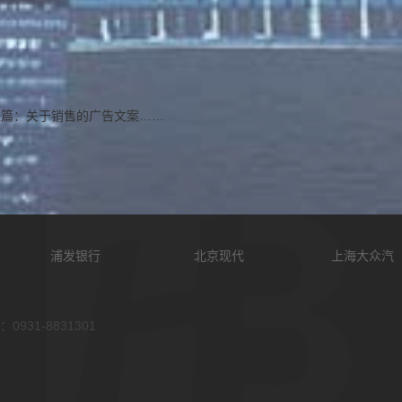
上篇：
关于销售的广告文案……
浦发银行
北京现代
上海大众汽
1-8831301
车