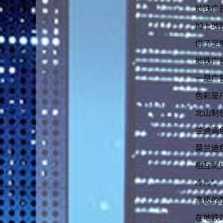
地铁广
加上地
供了足
地铁广
一是广
色彩是
北山制
兰迪调
莫兰迪
相互制
冷淡”。
高级的
在地铁