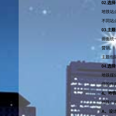
02.选
地铁站
不同站
03.主
画面统
营销。
主题包
04.选
地铁媒
倍的作
4、地
地铁广
A、设