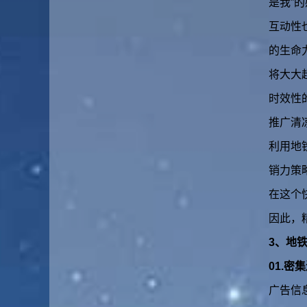
是我”
互动性
的生命
将大大
时效性
推广清
利用地
销力策
在这个
因此，
3、地
01.密
广告信