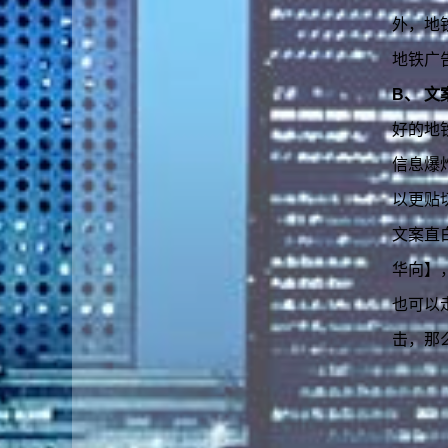
外，地
地铁广
B、 
好的地
信息爆
以更贴
文案直
华向】
也可以
击，那