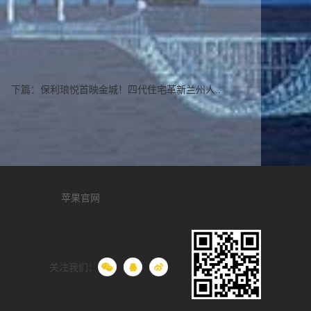
下篇：
保利琅悦首映金城！四代住宅革新兰州人..
苹果官网
联想集团
美的
关注我们：