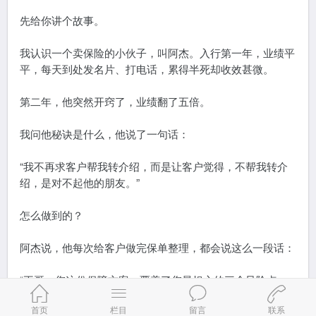
先给你讲个故事。
我认识一个卖保险的小伙子，叫阿杰。入行第一年，业绩平
平，每天到处发名片、打电话，累得半死却收效甚微。
第二年，他突然开窍了，业绩翻了五倍。
我问他秘诀是什么，他说了一句话：
“我不再求客户帮我转介绍，而是让客户觉得，不帮我转介
绍，是对不起他的朋友。”
怎么做到的？
阿杰说，他每次给客户做完保单整理，都会说这么一段话：
“王哥，您这份保障方案，覆盖了您最担心的三个风险点。
如果您的朋友也有类似的担忧，您把我的电话给他，我不收
首页
栏目
留言
联系
他咨询费，就当帮您还他一个人情。”