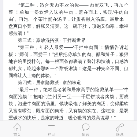
“第二种，适合无肉不欢的你——‘肉蛋双飞，再加个
菜’！单加一份软烂入味的牛肉，盖在面上，实现‘牛肉自
由’。再泡一个茶叶蛋在汤里，让蛋香融入汤底。最后来一
盘爽口小菜，解腻又清爽。这一碗下肚，顶饱又御寒，幸福
感拉满！”
第三式：豪放混搭派 · 干拌新世界
“第三种，年轻人最爱——‘干拌牛肉面’！悄悄告诉老
板：“师傅，面捞干！”然后把你单加的肉、醋和辣子，狠狠
地在碗里搅拌匀。每一根面条都裹满了酱汁和辣油，口感浓
郁扎实，吃起来那叫一个酣畅淋漓！这是一种完全不同、但
同样让人上瘾的体验。”
第四式：居家隐藏派 · 家的味道
“最后一种，绝对是老饕和居家高手的隐藏菜单——‘牛
肉面泡馍’！把咱们兰州另一宝——千层饼或者烤馍，掰成
块，泡进牛肉面的汤里。馍块吸饱了鲜美的肉汤，变得柔软
又富有嚼劲，既有面的爽滑，又有馍的实在。这吃法，是双
重碳水的快乐，是家的味道，暖心暖胃的最高境界！”
“其实啊，不管是哪种吃法，在冬天，这碗面都不只是
一顿饭，它是一份捧在手里的温暖，是兰州人刻在骨子里的
首页
栏目
留言
联系