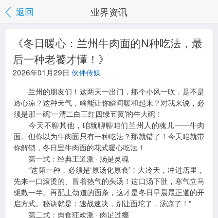
业界资讯
返回
《冬日暖心：兰州牛肉面的N种吃法，最
后一种老饕才懂！》
2026年01月29日
伙伴传媒
兰州的朋友们！这两天一出门，那个小风一吹，是不是
透心凉？这种天气，啥能让你瞬间暖和起来？对我来说，必
须是那一碗‘一清二白三红四绿五黄’的牛大碗！
今天不聊其他，咱就聊聊咱们兰州人的魂儿——牛肉
面。但你以为牛肉面只有一种吃法？那就错了！今天咱就带
你解锁，冬日里牛肉面的花式暖心吃法！
第一式：经典王道派 · 汤是灵魂
“这第一种，必须是‘原汤化原食’！大冷天，冲进店里，
先来一口滚烫的、冒着热气的头汤！这口汤下肚，寒气立马
驱散一半。再配上劲道的面条，这才是冬日早晨最正道的开
启方式。秘诀就是：速战速决，别让面坨了，汤凉了！”
第二式：肉食狂欢派 · 肉足过瘾