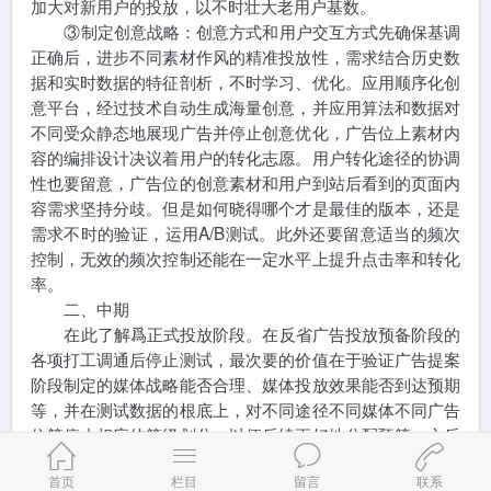
加大对新用户的投放，以不时壮大老用户基数。
③制定创意战略：创意方式和用户交互方式先确保基调
正确后，进步不同素材作风的精准投放性，需求结合历史数
据和实时数据的特征剖析，不时学习、优化。应用顺序化创
意平台，经过技术自动生成海量创意，并应用算法和数据对
不同受众静态地展现广告并停止创意优化，广告位上素材内
容的编排设计决议着用户的转化志愿。用户转化途径的协调
性也要留意，广告位的创意素材和用户到站后看到的页面内
容需求坚持分歧。但是如何晓得哪个才是最佳的版本，还是
需求不时的验证，运用A/B测试。此外还要留意适当的频次
控制，无效的频次控制还能在一定水平上提升点击率和转化
率。
二、中期
在此了解爲正式投放阶段。在反省广告投放预备阶段的
各项打工调通后停止测试，最次要的价值在于验证广告提案
阶段制定的媒体战略能否合理、媒体投放效果能否到达预期
等，并在测试数据的根底上，对不同途径不同媒体不同广告
位等停止相应的等级划分，以便后续更好地分配预算。之后
在此根底上优化调整，进一步对媒体停止优化，并结合广告
首页
栏目
留言
联系
提案阶段制定的人群战略和创意战略，不时调优。不时尝试